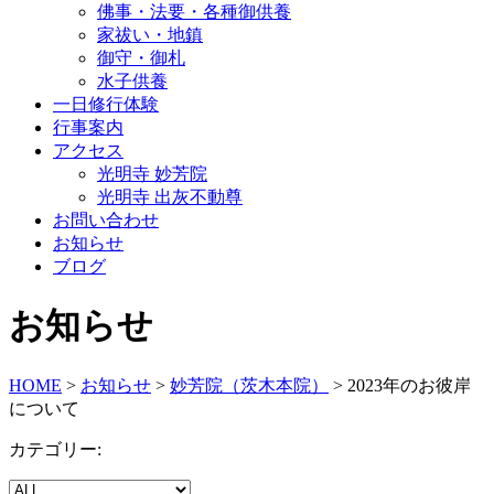
佛事・法要・各種御供養
家祓い・地鎮
御守・御札
水子供養
一日修行体験
行事案内
アクセス
光明寺 妙芳院
光明寺 出灰不動尊
お問い合わせ
お知らせ
ブログ
お知らせ
HOME
>
お知らせ
>
妙芳院（茨木本院）
>
2023年のお彼岸
について
カテゴリー: