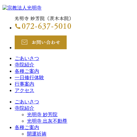
ごあいさつ
寺院紹介
各種ご案内
一日修行体験
行事案内
アクセス
ごあいさつ
寺院紹介
光明寺 妙芳院
光明寺 出灰不動尊
各種ご案内
開運祈祷