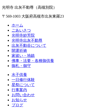
光明寺 出灰不動尊（高槻別院）
〒569-1003 大阪府高槻市出灰東羅23
ホーム
ごあいさつ
光明寺妙芳院
光明寺出灰不動尊
出灰不動谷について
開運祈祷
家祓い・地鎮
佛事・法要・各種御供養
御札・御守
水子供養
一日修行体験
星祭について
行事案内
お問い合わせ
お知らせ
ブログ