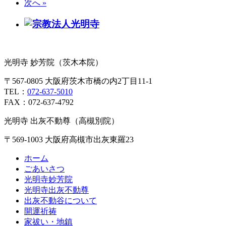
次へ »
光明寺 妙芳院（茨木本院）
〒567-0805 大阪府茨木市橋の内2丁目11-1
TEL：
072-637-5010
FAX：072-637-4792
光明寺 出灰不動尊（高槻別院）
〒569-1003 大阪府高槻市出灰東羅23
ホーム
ごあいさつ
光明寺妙芳院
光明寺出灰不動尊
出灰不動谷について
開運祈祷
家祓い・地鎮