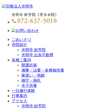
ごあいさつ
寺院紹介
光明寺 妙芳院
光明寺 出灰不動尊
各種ご案内
開運祈祷
佛事・法要・各種御供養
家祓い・地鎮
御守・御札
水子供養
一日修行体験
行事案内
アクセス
光明寺 妙芳院