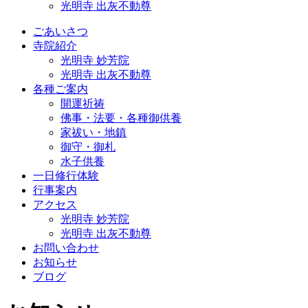
光明寺 出灰不動尊
ごあいさつ
寺院紹介
光明寺 妙芳院
光明寺 出灰不動尊
各種ご案内
開運祈祷
佛事・法要・各種御供養
家祓い・地鎮
御守・御札
水子供養
一日修行体験
行事案内
アクセス
光明寺 妙芳院
光明寺 出灰不動尊
お問い合わせ
お知らせ
ブログ