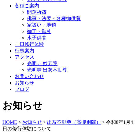
各種ご案内
開運祈祷
佛事・法要・各種御供養
家祓い・地鎮
御守・御札
水子供養
一日修行体験
行事案内
アクセス
光明寺 妙芳院
光明寺 出灰不動尊
お問い合わせ
お知らせ
ブログ
お知らせ
HOME
>
お知らせ
>
出灰不動尊（高槻別院）
>
令和8年1月4
日の修行体験について