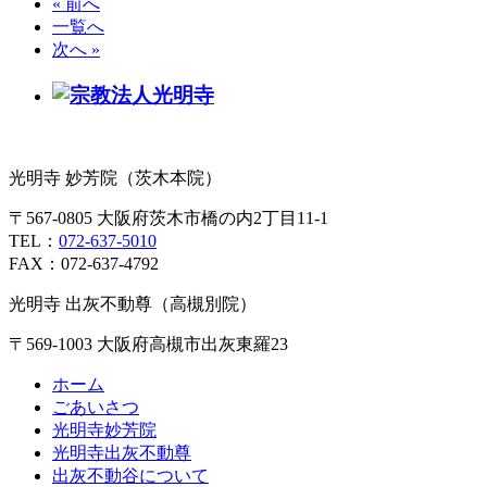
« 前へ
一覧へ
次へ »
光明寺 妙芳院（茨木本院）
〒567-0805 大阪府茨木市橋の内2丁目11-1
TEL：
072-637-5010
FAX：072-637-4792
光明寺 出灰不動尊（高槻別院）
〒569-1003 大阪府高槻市出灰東羅23
ホーム
ごあいさつ
光明寺妙芳院
光明寺出灰不動尊
出灰不動谷について