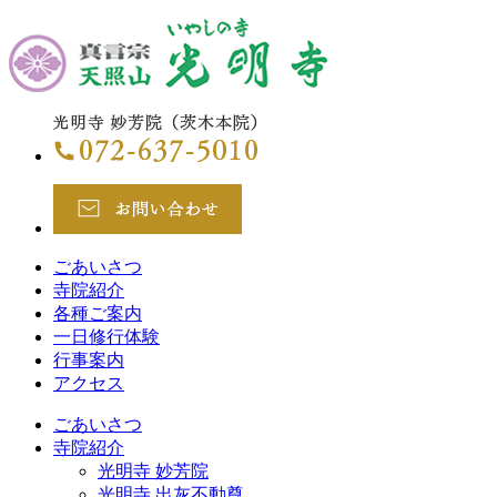
ごあいさつ
寺院紹介
各種ご案内
一日修行体験
行事案内
アクセス
ごあいさつ
寺院紹介
光明寺 妙芳院
光明寺 出灰不動尊