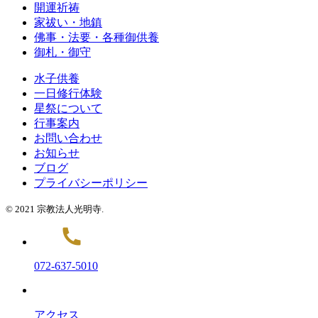
開運祈祷
家祓い・地鎮
佛事・法要・各種御供養
御札・御守
水子供養
一日修行体験
星祭について
行事案内
お問い合わせ
お知らせ
ブログ
プライバシーポリシー
© 2021 宗教法人光明寺.
072-637-5010
アクセス