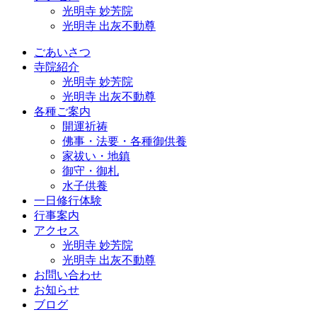
光明寺 妙芳院
光明寺 出灰不動尊
ごあいさつ
寺院紹介
光明寺 妙芳院
光明寺 出灰不動尊
各種ご案内
開運祈祷
佛事・法要・各種御供養
家祓い・地鎮
御守・御札
水子供養
一日修行体験
行事案内
アクセス
光明寺 妙芳院
光明寺 出灰不動尊
お問い合わせ
お知らせ
ブログ