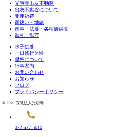
光明寺出灰不動尊
出灰不動谷について
開運祈祷
家祓い・地鎮
佛事・法要・各種御供養
御札・御守
水子供養
一日修行体験
星祭について
行事案内
お問い合わせ
お知らせ
ブログ
プライバシーポリシー
© 2021 宗教法人光明寺.
072-637-5010