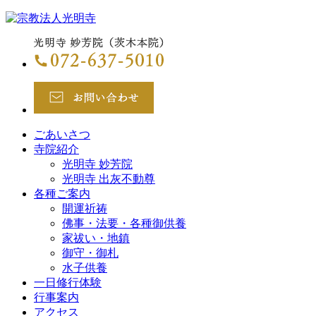
ごあいさつ
寺院紹介
光明寺 妙芳院
光明寺 出灰不動尊
各種ご案内
開運祈祷
佛事・法要・各種御供養
家祓い・地鎮
御守・御札
水子供養
一日修行体験
行事案内
アクセス