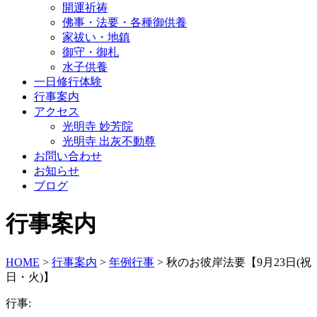
開運祈祷
佛事・法要・各種御供養
家祓い・地鎮
御守・御札
水子供養
一日修行体験
行事案内
アクセス
光明寺 妙芳院
光明寺 出灰不動尊
お問い合わせ
お知らせ
ブログ
行事案内
HOME
>
行事案内
>
年例行事
>
秋のお彼岸法要【9月23日(祝
日・火)】
行事: