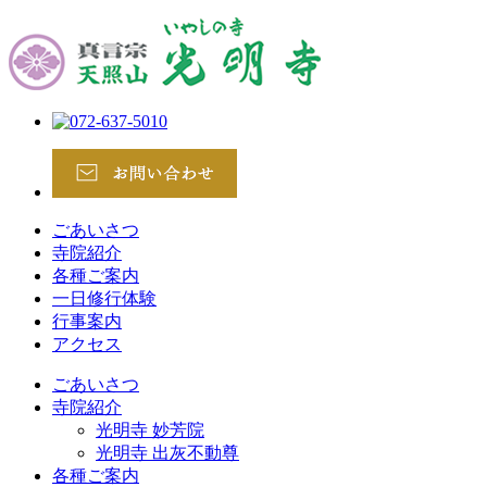
ごあいさつ
寺院紹介
各種ご案内
一日修行体験
行事案内
アクセス
ごあいさつ
寺院紹介
光明寺 妙芳院
光明寺 出灰不動尊
各種ご案内