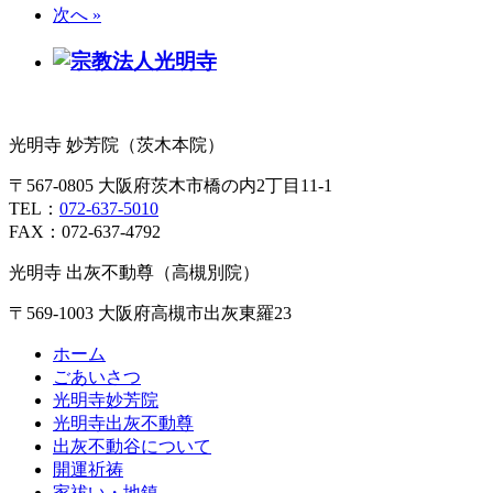
次へ »
光明寺 妙芳院（茨木本院）
〒567-0805 大阪府茨木市橋の内2丁目11-1
TEL：
072-637-5010
FAX：072-637-4792
光明寺 出灰不動尊（高槻別院）
〒569-1003 大阪府高槻市出灰東羅23
ホーム
ごあいさつ
光明寺妙芳院
光明寺出灰不動尊
出灰不動谷について
開運祈祷
家祓い・地鎮