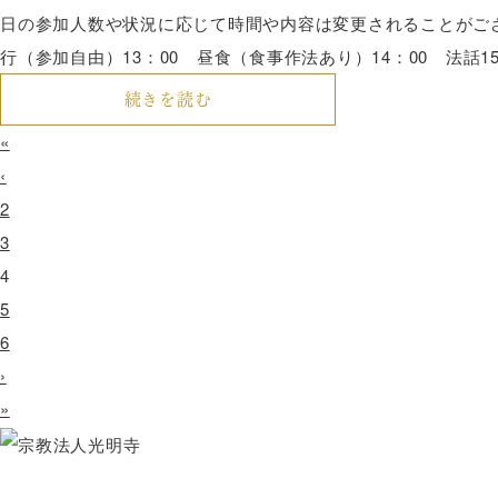
日の参加人数や状況に応じて時間や内容は変更されることがございま
行（参加自由）13：00 昼食（食事作法あり）14：00 法話15
続きを読む
«
‹
2
3
4
5
6
›
»