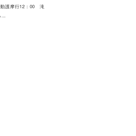
動護摩行12：00 滝
..