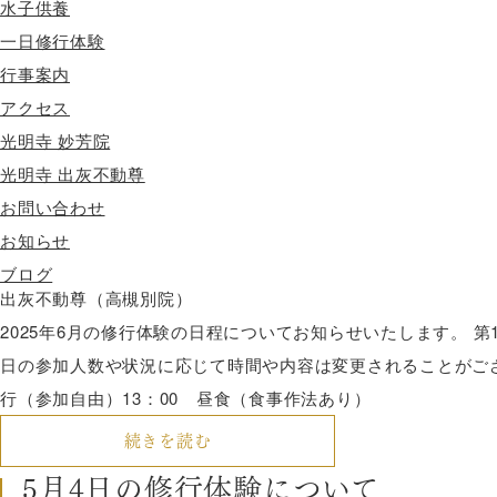
水子供養
一日修行体験
行事案内
アクセス
光明寺 妙芳院
光明寺 出灰不動尊
6月1日の修行体験について
お問い合わせ
お知らせ
2025.05.26
ブログ
出灰不動尊（高槻別院）
2025年6月の修行体験の日程についてお知らせいたします。 第
日の参加人数や状況に応じて時間や内容は変更されることがございま
行（参加自由）13：00 昼食（食事作法あり）
続きを読む
5月4日の修行体験について