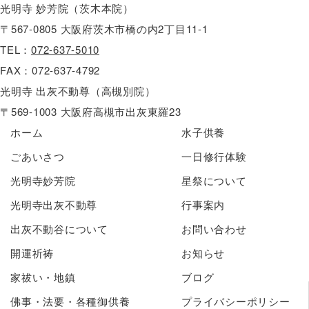
光明寺 妙芳院（茨木本院）
〒567-0805 大阪府茨木市橋の内2丁目11-1
TEL：
072-637-5010
FAX：072-637-4792
光明寺 出灰不動尊（高槻別院）
〒569-1003 大阪府高槻市出灰東羅23
ホーム
水子供養
ごあいさつ
一日修行体験
光明寺妙芳院
星祭について
光明寺出灰不動尊
行事案内
出灰不動谷について
お問い合わせ
開運祈祷
お知らせ
家祓い・地鎮
ブログ
佛事・法要・各種御供養
プライバシーポリシー