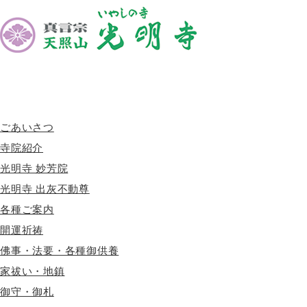
ごあいさつ
寺院紹介
光明寺 妙芳院
光明寺 出灰不動尊
各種ご案内
開運祈祷
佛事・法要・各種御供養
家祓い・地鎮
HOME
>
お知らせ
御守・御札
カテゴリー: